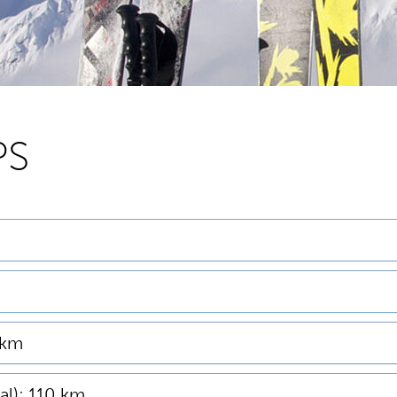
PS
 km
al): 110 km